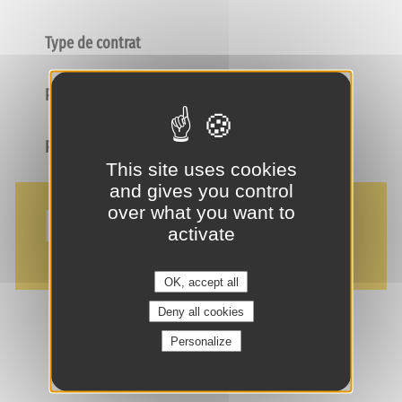
Type de contrat
Poste
Profil
This site uses cookies
and gives you control
NOS AVANTAGES
over what you want to
activate
OK, accept all
Deny all cookies
Personalize
je suis intéressé(e) !