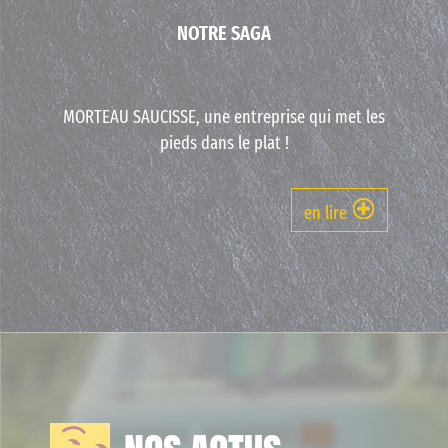
NOTRE SAGA
Previous
Nex
MORTEAU SAUCISSE, une entreprise qui met les
pieds dans le plat !
en lire