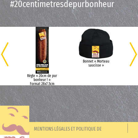
#20centimetresdepurbonheur
m
Bonnet « Morteau
saucisse »
Règle « 20cm de pur
bonheur ! »
Format 28x7.5cm
MENTIONS LÉGALES ET POLITIQUE DE