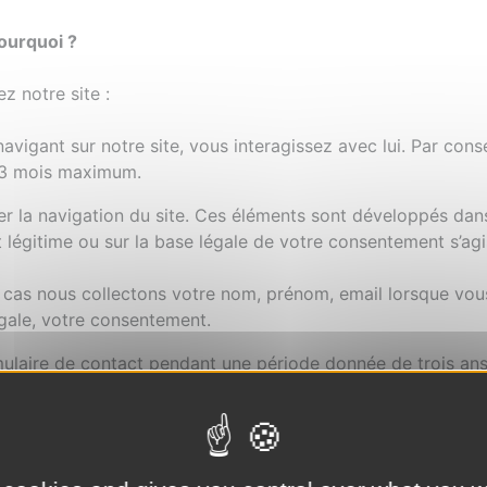
ourquoi ?
z notre site :
avigant sur notre site, vous interagissez avec lui. Par cons
 13 mois maximum.
rer la navigation du site. Ces éléments sont développés dan
t légitime ou sur la base légale de votre consentement s’ag
cas nous collectons votre nom, prénom, email lorsque vous 
égale, votre consentement.
laire de contact pendant une période donnée de trois ans p
os données peuvent cependant être conservées pour un autr
des fins commerciales, seulement pour répondre à vos messa