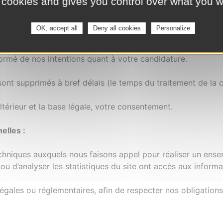
 cookies and gives you control over what you w
votre nom, prénom, email, votre CV et votre lettre de moti
 à un entretien. La base légale est l’intérêt légitime.
OK, accept all
Deny all cookies
Personalize
si que vos CV et lettres de motivation sont conservés pe
ormé de nos intentions quant à votre candidature.
ont supprimés à bref délais (le temps du traitement de la c
ultérieur et la base légale, votre consentement.
elles :
hniques auxquels nous faisons appel pour réaliser un ens
u d’analyser les statistiques du site ont accès aux informat
gales ou réglementaires, afin de respecter nos obligations