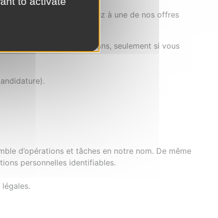
ant to activate
vation lorsque vous postulez à une de nos offres
ndant une durée de deux ans, seulement si vous
andidature).
emble d’opérations et tâches en notre nom. De même
ions personnelles identifiables.
 légales.