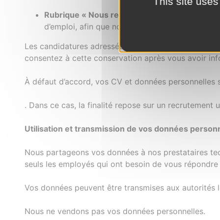
This site uses
Rubrique « Nous rejoindre » :
nous collectons 
d’emploi, afin que nous puissions vous convoquer
Les candidatures adressées à MORTEAU SAUCISSE ain
consentez à cette conservation après vous avoir inf
À défaut d’accord, vos CV et données personnelles s
. Dans ce cas, la finalité repose sur un recrutement 
Utilisation et transmission de vos données personn
Nous partageons vos données à nos prestataires tec
seuls les employés qui ont besoin de vous répondre o
Vos données peuvent être transmises aux autorités lé
Nous ne vendons pas vos données personnelles.