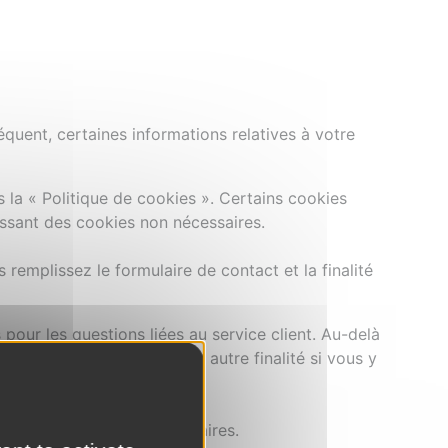
équent, certaines informations relatives à votre
s la « Politique de cookies ». Certains cookies
issant des cookies non nécessaires.
remplissez le formulaire de contact et la finalité
our les questions liées au service client. Au-delà
e traitement ou pour une autre finalité si vous y
ges envoyés via les formulaires.