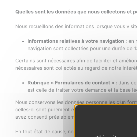
Quelles sont les données que nous collectons et p
Nous recueillons des informations lorsque vous visite
Informations relatives à votre navigation :
en n
navigation sont collectées pour une durée de
Certains sont nécessaires afin de faciliter et amélio
nécessaires sont collectés au regard de notre intérê
Rubrique « Formulaires de contact » :
dans ce 
est celle de traiter votre demande et la base l
Nous conservons les données personnelles d’un formu
celles-ci sont purement et simplement supprimées. V
avez consenti préalablement.
En tout état de cause, nous ne les utilisons pas à 