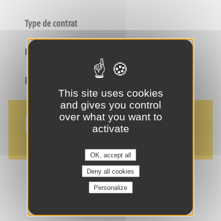
Type de contrat
Poste
Profil
This site uses cookies
and gives you control
NOS AVANTAGES
over what you want to
activate
OK, accept all
Deny all cookies
Personalize
je suis intéressé(e) !