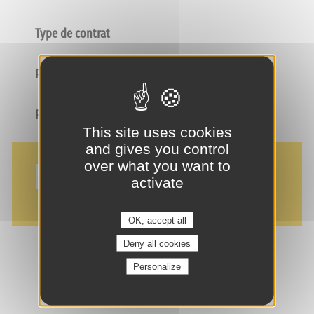
Type de contrat
Poste
Profil
This site uses cookies
and gives you control
NOS AVANTAGES
over what you want to
activate
OK, accept all
Deny all cookies
Personalize
je suis intéressé(e) !