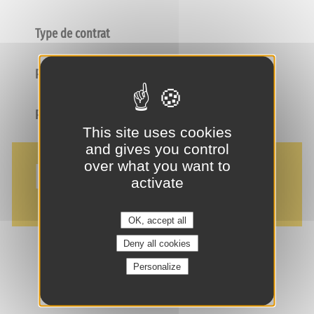
Type de contrat
Poste
Profil
This site uses cookies
and gives you control
NOS AVANTAGES
over what you want to
activate
OK, accept all
Deny all cookies
Personalize
je suis intéressé(e) !