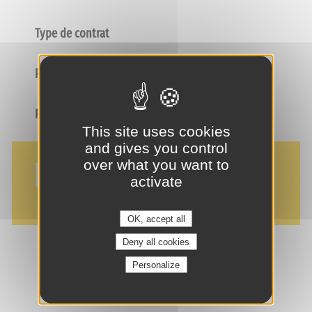
Type de contrat
Poste
Profil
This site uses cookies
and gives you control
NOS AVANTAGES
over what you want to
activate
OK, accept all
Deny all cookies
Personalize
je suis intéressé(e) !