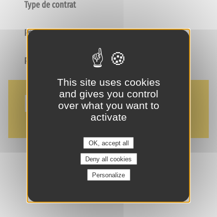
Type de contrat
Poste
Profil
This site uses cookies
and gives you control
NOS AVANTAGES
over what you want to
activate
OK, accept all
Deny all cookies
je suis intéressé(e) !
Personalize