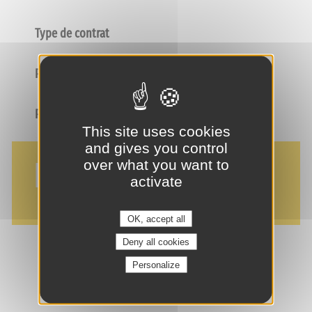
Type de contrat
Poste
Profil
This site uses cookies
and gives you control
NOS AVANTAGES
over what you want to
activate
OK, accept all
Deny all cookies
Personalize
je suis intéressé(e) !