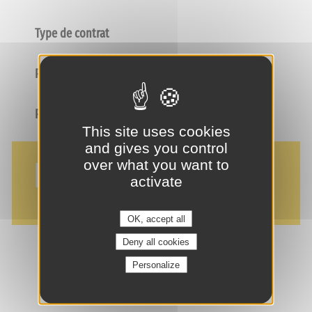
Type de contrat
Poste
Profil
This site uses cookies
and gives you control
NOS AVANTAGES
over what you want to
activate
OK, accept all
Deny all cookies
Personalize
je suis intéressé(e) !