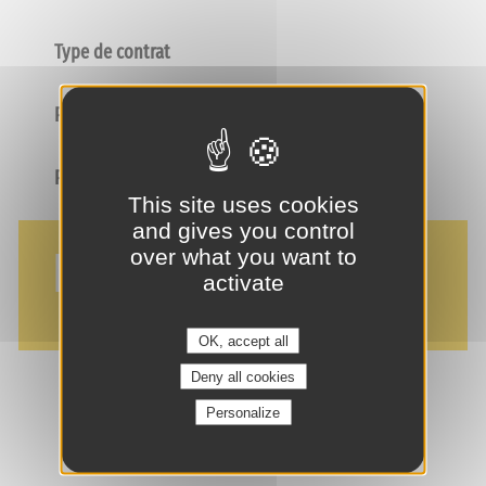
Type de contrat
Poste
Profil
This site uses cookies
and gives you control
NOS AVANTAGES
over what you want to
activate
OK, accept all
Deny all cookies
Personalize
je suis intéressé(e) !