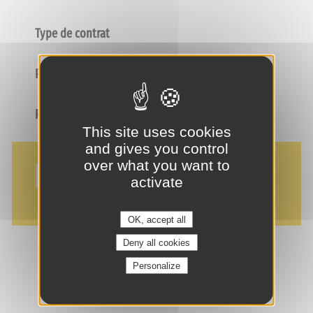
Type de contrat
Poste
Profil
This site uses cookies
and gives you control
NOS AVANTAGES
over what you want to
activate
OK, accept all
Deny all cookies
Personalize
je suis intéressé(e) !