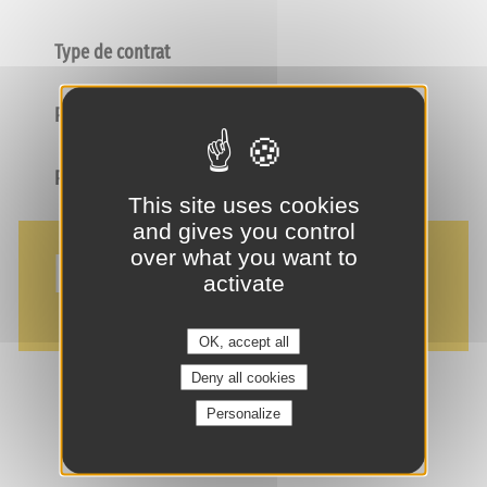
Type de contrat
Poste
Profil
This site uses cookies
and gives you control
NOS AVANTAGES
over what you want to
activate
OK, accept all
Deny all cookies
Personalize
je suis intéressé(e) !