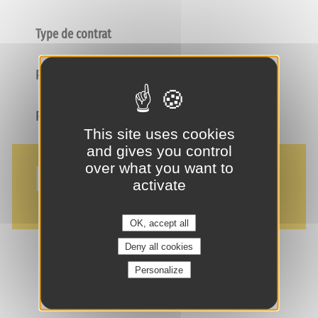
Type de contrat
Poste
Profil
This site uses cookies
and gives you control
NOS AVANTAGES
over what you want to
activate
OK, accept all
Deny all cookies
Personalize
je suis intéressé(e) !