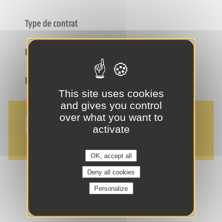
Type de contrat
Poste
Profil
This site uses cookies
and gives you control
NOS AVANTAGES
over what you want to
activate
OK, accept all
Deny all cookies
Personalize
je suis intéressé(e) !