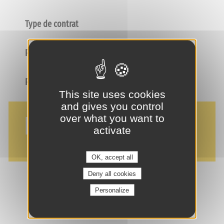
Type de contrat
Poste
Profil
This site uses cookies
and gives you control
NOS AVANTAGES
over what you want to
activate
OK, accept all
Deny all cookies
Personalize
je suis intéressé(e) !