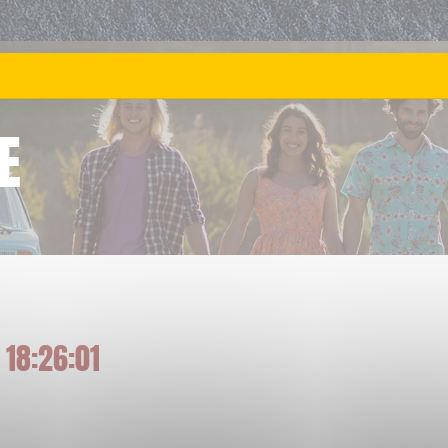
E
 18:26:01