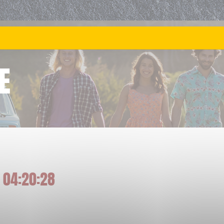
E
 04:20:28