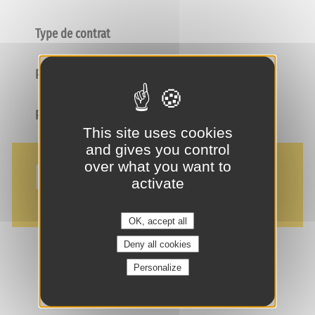
Type de contrat
Poste
Profil
This site uses cookies
and gives you control
NOS AVANTAGES
over what you want to
activate
OK, accept all
Deny all cookies
Personalize
je suis intéressé(e) !