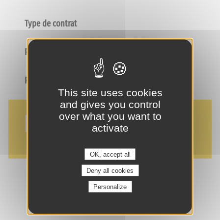
Type de contrat
Poste
Profil
This site uses cookies
and gives you control
NOS AVANTAGES
over what you want to
activate
OK, accept all
Deny all cookies
Personalize
je suis intéressé(e) !