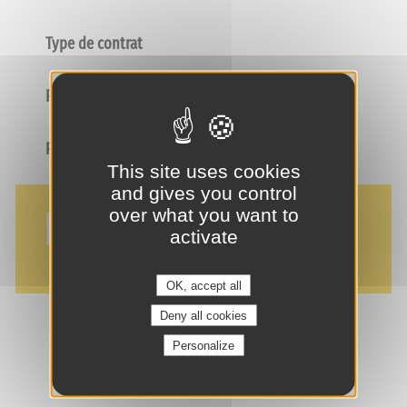
Type de contrat
Poste
Profil
This site uses cookies
and gives you control
NOS AVANTAGES
over what you want to
activate
OK, accept all
Deny all cookies
Personalize
je suis intéressé(e) !