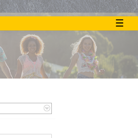
ON
NOS
FAIT
ACTU
LE
BUZZ