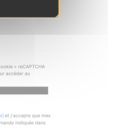
e cookie « reCAPTCHA
our accéder au
et j'accepte que mes
ée]
emande indiquée dans