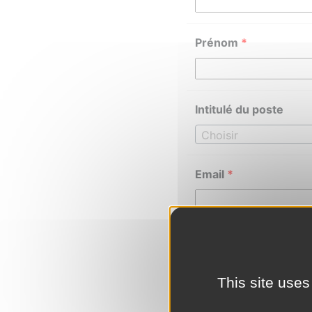
Prénom
*
Intitulé du poste
Choisir
Email
*
Téléphone
*
This site uses
Ajouter un CV
*