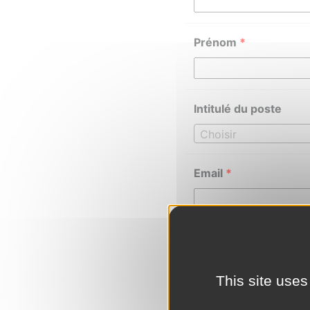
Prénom
*
Intitulé du poste
Choisir
Email
*
Téléphone
*
This site uses
Ajouter un CV
*