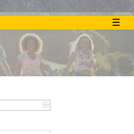
ON
NOS
FAIT
ACTU
LE
BUZZ