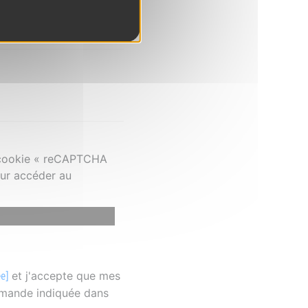
e cookie « reCAPTCHA
our accéder au
et j'accepte que mes
ée]
emande indiquée dans