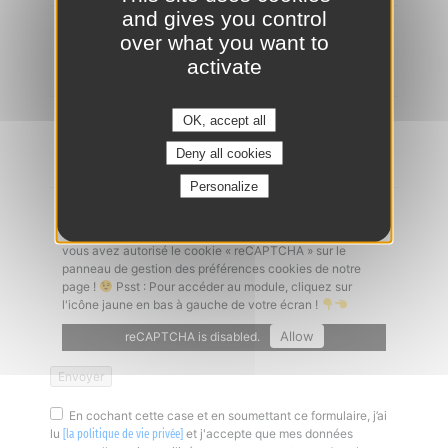
and gives you control
Ajouter un CV
*
over what you want to
activate
OK, accept all
Lettre de motivation
Deny all cookies
Personalize
Captcha
*
Un problème à l'envoi de votre candidature ? Vérifiez que
vous avez autorisé le cookie « reCAPTCHA » sur le
panneau de gestion des préférences cookies de notre
page !
Psst : Pour accéder au module, cliquez sur
l'icône jaune en bas à gauche de votre écran !
Allow
reCAPTCHA is disabled.
En cochant cette case et en soumettant ce formulaire, j’ai
lu
et j'accepte que mes données
[la politique de vie privée]