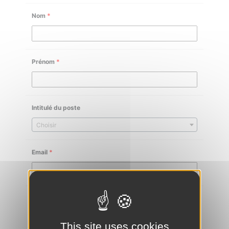
Nom
*
Prénom
*
Intitulé du poste
Choisir
Email
*
Téléphone
*
This site uses cookies