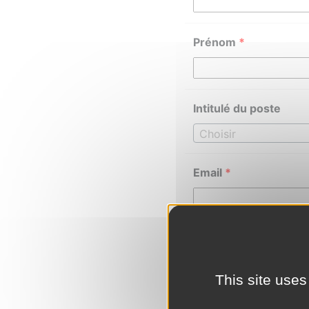
Prénom
*
Intitulé du poste
Choisir
Email
*
Téléphone
*
This site uses
Ajouter un CV
*