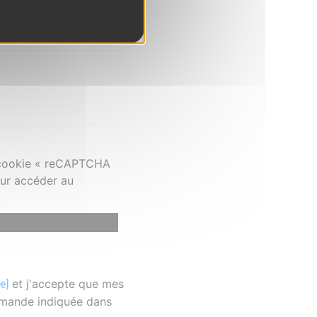
e cookie « reCAPTCHA
our accéder au
et j'accepte que mes
ée]
emande indiquée dans