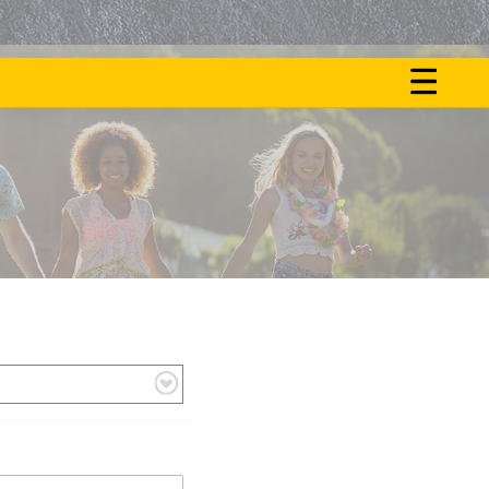
ON
NOS
FAIT
ACTU
LE
BUZZ