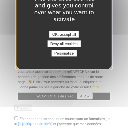
and gives you control
Ajouter un CV
*
over what you want to
activate
OK, accept all
Lettre de motivation
Deny all cookies
Personalize
Captcha
*
Un problème à l'envoi de votre candidature ? Vérifiez que
vous avez autorisé le cookie « reCAPTCHA » sur le
panneau de gestion des préférences cookies de notre
page !
Psst : Pour accéder au module, cliquez sur
l'icône jaune en bas à gauche de votre écran !
Allow
reCAPTCHA is disabled.
En cochant cette case et en soumettant ce formulaire, j’ai
lu
et j'accepte que mes données
[la politique de vie privée]