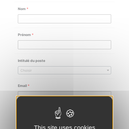
Nom
*
Prénom
*
Intitulé du poste
Choisir
Email
*
Téléphone
*
This site uses cookies