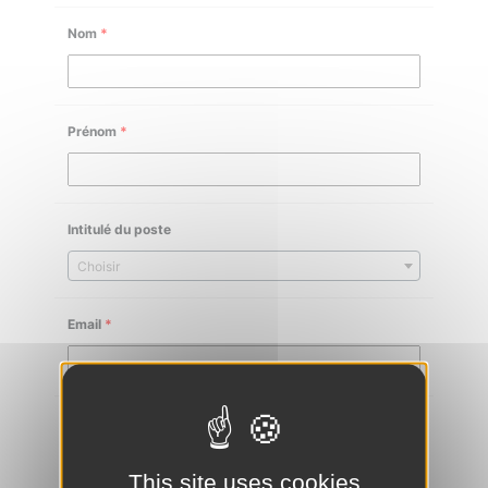
Nom
*
Prénom
*
Intitulé du poste
Choisir
Email
*
Téléphone
*
This site uses cookies