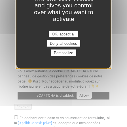
and gives you control
Ajouter un CV
*
over what you want to
activate
OK, accept all
Lettre de motivation
Deny all cookies
Personalize
Captcha
*
Un problème à l'envoi de votre candidature ? Vérifiez que
vous avez autorisé le cookie « reCAPTCHA » sur le
panneau de gestion des préférences cookies de notre
page !
Psst : Pour accéder au module, cliquez sur
l'icône jaune en bas à gauche de votre écran !
Allow
reCAPTCHA is disabled.
En cochant cette case et en soumettant ce formulaire, j’ai
lu
et j'accepte que mes données
[la politique de vie privée]