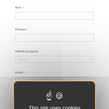
Nom
*
Prénom
*
Intitulé du poste
Choisir
Email
*
Téléphone
*
This site uses cookies