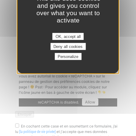
and gives you control
Ajouter un CV
*
over what you want to
activate
OK, accept all
Lettre de motivation
Deny all cookies
Personalize
Captcha
*
Un problème à l'envoi de votre candidature ? Vérifiez que
vous avez autorisé le cookie « reCAPTCHA » sur le
panneau de gestion des préférences cookies de notre
page !
Psst : Pour accéder au module, cliquez sur
l'icône jaune en bas à gauche de votre écran !
Allow
reCAPTCHA is disabled.
En cochant cette case et en soumettant ce formulaire, j’ai
lu
et j'accepte que mes données
[la politique de vie privée]