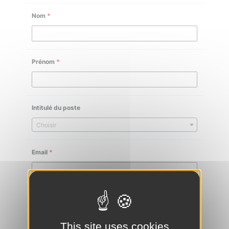
Nom
*
Prénom
*
Intitulé du poste
Choisir
Email
*
Téléphone
*
This site uses cookies