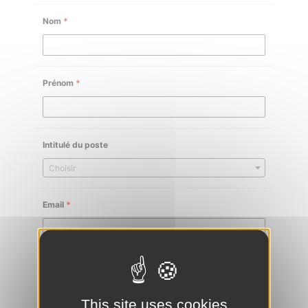
Nom
*
Prénom
*
Intitulé du poste
Choisir
Email
*
Téléphone
*
This site uses cookies