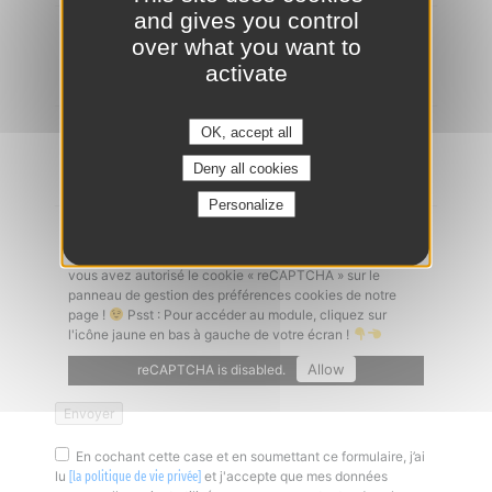
and gives you control
Ajouter un CV
*
over what you want to
activate
OK, accept all
Lettre de motivation
Deny all cookies
Personalize
Captcha
*
Un problème à l'envoi de votre candidature ? Vérifiez que
vous avez autorisé le cookie « reCAPTCHA » sur le
panneau de gestion des préférences cookies de notre
page !
Psst : Pour accéder au module, cliquez sur
l'icône jaune en bas à gauche de votre écran !
Allow
reCAPTCHA is disabled.
En cochant cette case et en soumettant ce formulaire, j’ai
lu
et j'accepte que mes données
[la politique de vie privée]