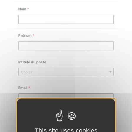
Nom
*
Prénom
*
Intitulé du poste
Choisir
Email
*
Téléphone
*
This site uses cookies