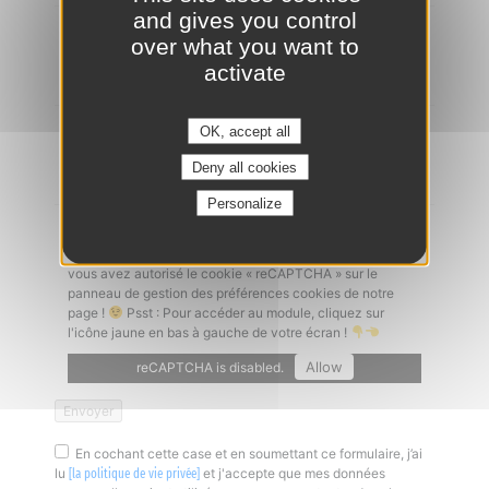
and gives you control
Ajouter un CV
*
over what you want to
activate
OK, accept all
Lettre de motivation
Deny all cookies
Personalize
Captcha
*
Un problème à l'envoi de votre candidature ? Vérifiez que
vous avez autorisé le cookie « reCAPTCHA » sur le
panneau de gestion des préférences cookies de notre
page !
Psst : Pour accéder au module, cliquez sur
l'icône jaune en bas à gauche de votre écran !
Allow
reCAPTCHA is disabled.
En cochant cette case et en soumettant ce formulaire, j’ai
lu
et j'accepte que mes données
[la politique de vie privée]