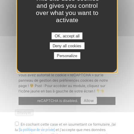
and gives you control
Ajouter un CV
*
over what you want to
activate
OK, accept all
Lettre de motivation
Deny all cookies
Personalize
Captcha
*
Un problème à l'envoi de votre candidature ? Vérifiez que
vous avez autorisé le cookie « reCAPTCHA » sur le
panneau de gestion des préférences cookies de notre
page !
Psst : Pour accéder au module, cliquez sur
l'icône jaune en bas à gauche de votre écran !
Allow
reCAPTCHA is disabled.
En cochant cette case et en soumettant ce formulaire, j’ai
lu
et j'accepte que mes données
[la politique de vie privée]