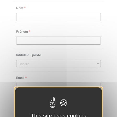
Nom
*
Prénom
*
Intitulé du poste
Choisir
Email
*
Téléphone
*
This site uses cookies