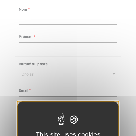
Nom
*
Prénom
*
Intitulé du poste
Choisir
Email
*
Téléphone
*
This site uses cookies