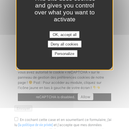
and gives you control
Ajouter un CV
*
over what you want to
activate
OK, accept all
Lettre de motivation
Deny all cookies
Personalize
Captcha
*
Un problème à l'envoi de votre candidature ? Vérifiez que
vous avez autorisé le cookie « reCAPTCHA » sur le
panneau de gestion des préférences cookies de notre
page !
Psst : Pour accéder au module, cliquez sur
l'icône jaune en bas à gauche de votre écran !
Allow
reCAPTCHA is disabled.
En cochant cette case et en soumettant ce formulaire, j’ai
lu
et j'accepte que mes données
[la politique de vie privée]