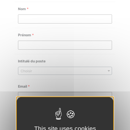
Nom
*
Prénom
*
Intitulé du poste
Choisir
Email
*
Téléphone
*
This site uses cookies