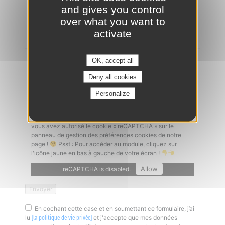
and gives you control
Ajouter un CV
*
over what you want to
activate
OK, accept all
Lettre de motivation
Deny all cookies
Personalize
Captcha
*
Un problème à l'envoi de votre candidature ? Vérifiez que
vous avez autorisé le cookie « reCAPTCHA » sur le
panneau de gestion des préférences cookies de notre
page !
Psst : Pour accéder au module, cliquez sur
l'icône jaune en bas à gauche de votre écran !
Allow
reCAPTCHA is disabled.
En cochant cette case et en soumettant ce formulaire, j’ai
lu
et j'accepte que mes données
[la politique de vie privée]