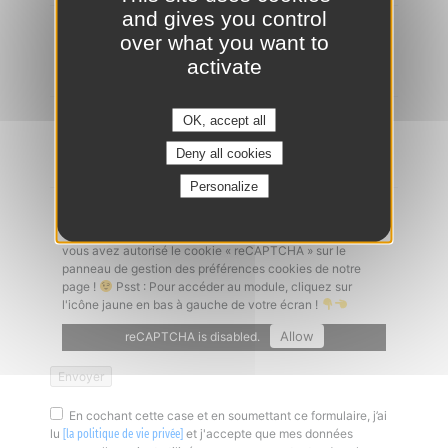
and gives you control
Ajouter un CV
*
over what you want to
activate
OK, accept all
Lettre de motivation
Deny all cookies
Personalize
Captcha
*
Un problème à l'envoi de votre candidature ? Vérifiez que
vous avez autorisé le cookie « reCAPTCHA » sur le
panneau de gestion des préférences cookies de notre
page !
Psst : Pour accéder au module, cliquez sur
l'icône jaune en bas à gauche de votre écran !
Allow
reCAPTCHA is disabled.
En cochant cette case et en soumettant ce formulaire, j’ai
lu
et j'accepte que mes données
[la politique de vie privée]