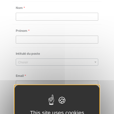
Nom
*
Prénom
*
Intitulé du poste
Choisir
Email
*
Téléphone
*
This site uses cookies