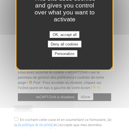
and gives you control
Ajouter un CV
*
over what you want to
activate
OK, accept all
Lettre de motivation
Deny all cookies
Personalize
Captcha
*
Un problème à l'envoi de votre candidature ? Vérifiez que
vous avez autorisé le cookie « reCAPTCHA » sur le
panneau de gestion des préférences cookies de notre
page !
Psst : Pour accéder au module, cliquez sur
l'icône jaune en bas à gauche de votre écran !
Allow
reCAPTCHA is disabled.
En cochant cette case et en soumettant ce formulaire, j’ai
lu
et j'accepte que mes données
[la politique de vie privée]