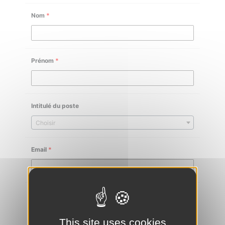
Nom
*
Prénom
*
Intitulé du poste
Choisir
Email
*
Téléphone
*
This site uses cookies