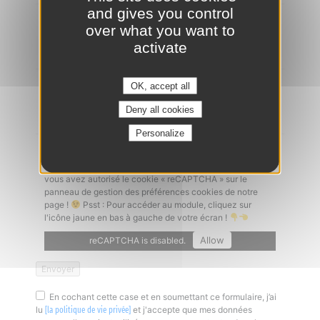
and gives you control
Ajouter un CV
*
over what you want to
activate
OK, accept all
Lettre de motivation
Deny all cookies
Personalize
Captcha
*
Un problème à l'envoi de votre candidature ? Vérifiez que
vous avez autorisé le cookie « reCAPTCHA » sur le
panneau de gestion des préférences cookies de notre
page !
Psst : Pour accéder au module, cliquez sur
l'icône jaune en bas à gauche de votre écran !
Allow
reCAPTCHA is disabled.
En cochant cette case et en soumettant ce formulaire, j’ai
lu
et j'accepte que mes données
[la politique de vie privée]