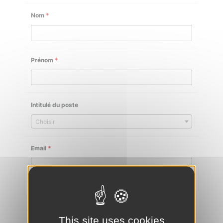
Nom
*
Prénom
*
Intitulé du poste
Choisir
Email
*
Téléphone
*
This site uses cookies