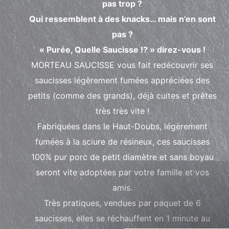
pas trop ?
Qui ressemblent à des knacks… mais n’en sont
pas ?
« Purée, Quelle Saucisse !? » direz-vous !
MORTEAU SAUCISSE vous fait redécouvrir ses
saucisses légèrement fumées appréciées des
petits (comme des grands), déjà cuites et prêtes
très très vite !
Fabriquées dans le Haut-Doubs, légèrement
fumées à la sciure de résineux, ces saucisses
100% pur porc de petit diamètre et sans boyau
seront vite adoptées par votre famille et vos
amis.
Très pratiques, vendues par paquet de 6
saucisses, elles se réchauffent en 1 minute au