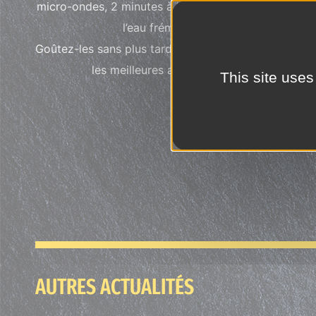
micro-ondes, 2 minutes à la poêle ou 3 minutes à
l’eau frémissante.
Goûtez-les sans plus tarder, ce sont certainement
les meilleures au monde…
This site uses
AUTRES ACTUALITÉS