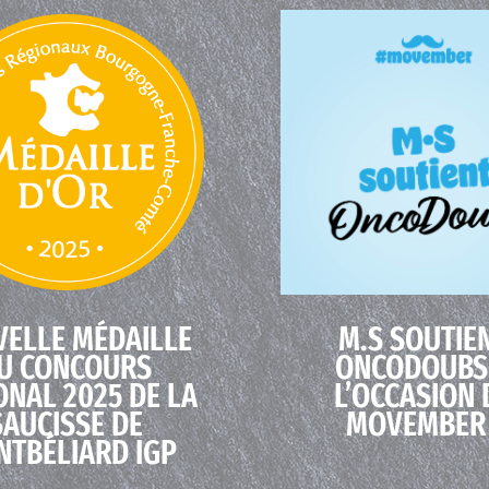
ELLE MÉDAILLE
M.S SOUTIE
U CONCOURS
ONCODOUBS
ONAL 2025 DE LA
L’OCCASION 
SAUCISSE DE
MOVEMBER 
TBÉLIARD IGP