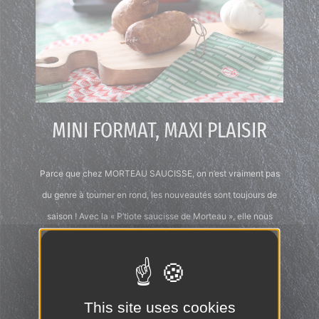
MINI FORMAT, MAXI PLAISIR
Parce que chez MORTEAU SAUCISSE, on n’est vraiment pas
du genre à tourner en rond, les nouveautés sont toujours de
saison ! Avec la « P’tiote saucisse de Morteau », elle nous
prouve que ce n’est pas seulement la taille qui compte.
Spécialement conçues pour les petites tribus ou les petites
faims, ces 2 saucisses de 120g se partagent à gogo !
This site uses cookies