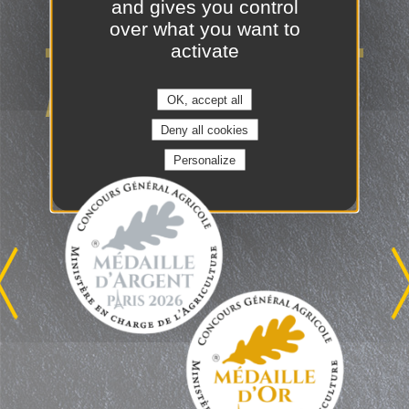
and gives you control
over what you want to
activate
AUTRES ACTUALITÉS
OK, accept all
Deny all cookies
Personalize