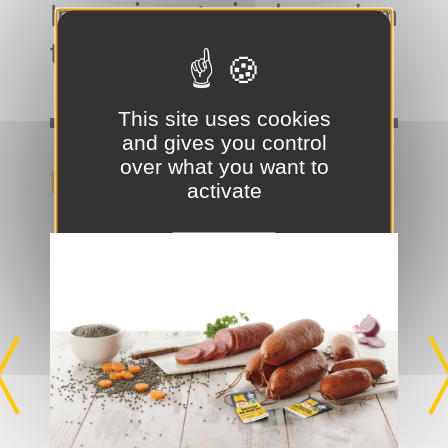
Ipsum is not simply random
text.
This site uses cookies
and gives you control
over what you want to
NOS BELLES SPÉCIALITÉS
activate
OK, accept all
Deny all cookies
Personalize