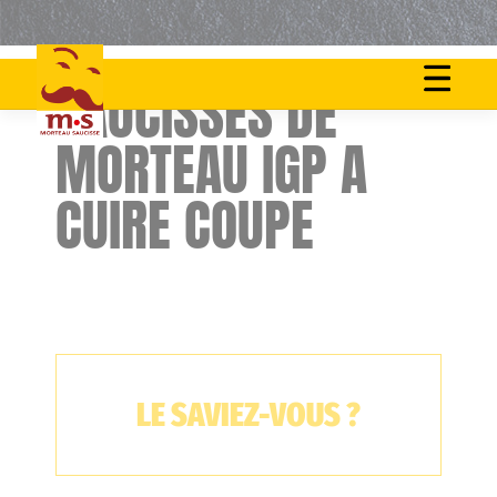
Skip
to
SAUCISSES DE
content
MORTEAU IGP A
CUIRE COUPE
LE SAVIEZ-VOUS ?