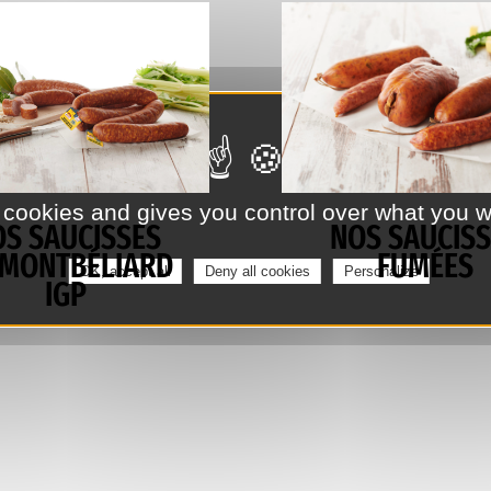
 cookies and gives you control over what you w
OS SAUCISSES
NOS SAUCISS
 MONTBÉLIARD
FUMÉES
OK, accept all
Deny all cookies
Personalize
IGP