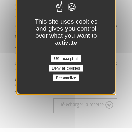
Dans un bol, battez l’œuf avec le lait, le sel, le poivre et la
muscade, puis badigeonnez généreusement un côté de
chaque croque avec l’appareil.
This site uses cookies
Faites cuire ce côté dans une poêle à feu doux avec un peu de
and gives you control
matière grasse, puis couvrez pour faire fondre légèrement le
over what you want to
fromage.
activate
Après 5 minutes, badigeonnez l’autre face, retournez les
croques et laissez cuire encore 5 minutes.
OK, accept all
Une fois dorés et avec le fromage légèrement fondu, servez et
Deny all cookies
dégustez !
Personalize
Conseils :
Vous pouvez accompagner vos croques d’une salade verte ou
d’un coleslaw.
Télécharger la recette