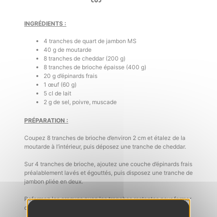
INGRÉDIENTS :
4 tranches de quart de jambon MS
40 g de moutarde
8 tranches de cheddar (200 g)
8 tranches de brioche épaisse (400 g)
20 g d’épinards frais
1 œuf (60 g)
5 cl de lait
2 g de sel, poivre, muscade
PRÉPARATION :
Coupez 8 tranches de brioche d’environ 2 cm et étalez de la
moutarde à l’intérieur, puis déposez une tranche de cheddar.
Sur 4 tranches de brioche, ajoutez une couche d’épinards frais
préalablement lavés et égouttés, puis disposez une tranche de
jambon pliée en deux.
Refermez les croques avec les tranches restantes pour former
des sandwichs.