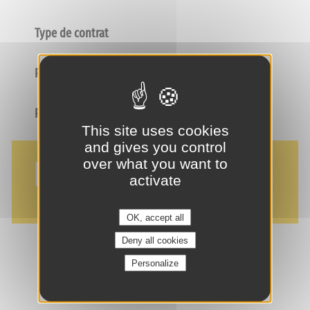
Type de contrat
Poste
Profil
This site uses cookies
and gives you control
NOS AVANTAGES
over what you want to
activate
OK, accept all
Deny all cookies
Personalize
je suis intéressé(e) !