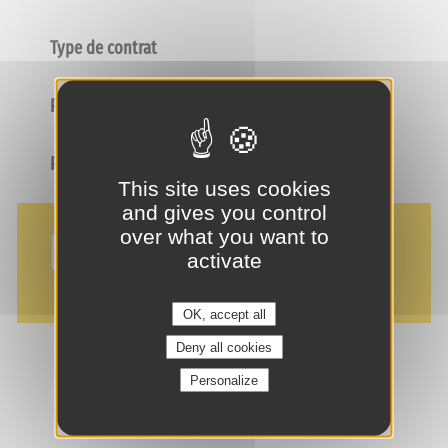
Type de contrat
Poste
Profil
This site uses cookies
and gives you control
NOS AVANTAGES
over what you want to
activate
OK, accept all
Deny all cookies
Personalize
je suis intéressé(e) !